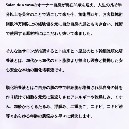
Salon de a yayaのオーナー自身が現在56歳を迎え、人生の凡そ半
分以上を美容のことで過ごして来た今、施術歴23年、お客様施術
回数28万回以上の経験値を元に自分自身の肌とも向き合い、施術
で使用する原材料にはこだわり抜いて来ました。
そんな当サロンが推奨するヒト由来ヒト脂肪のヒト幹細胞順化培
養液とは、20代から30代のヒト脂肪より抽出し医療と提携した安
心安全な本物の順化培養液です。
順化培養液とはご自身の肌の中で幹細胞が培養され肌自身の幹を
作り続けて細胞を元気に若返りさせアレルギーや乾燥しみ、くす
み、加齢からくるたるみ、浮腫み、二重あご、ニキビ、ニキビ跡
等々あらゆる年齢の肌悩みを早々に解決します。