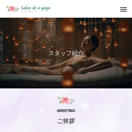
ス
タ
ッ
フ
紹
介
GREETING
ご挨拶